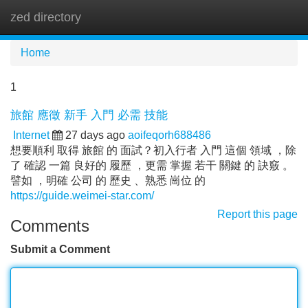
zed directory
Tog
navi
Home
1
旅館 應徵 新手 入門 必需 技能
Internet
27 days ago
aoifeqorh688486
想要順利 取得 旅館 的 面試？初入行者 入門 這個 領域 ，除
了 確認 一篇 良好的 履歷 ，更需 掌握 若干 關鍵 的 訣竅 。
譬如 ，明確 公司 的 歷史 、熟悉 崗位 的
https://guide.weimei-star.com/
Report this page
Comments
Submit a Comment