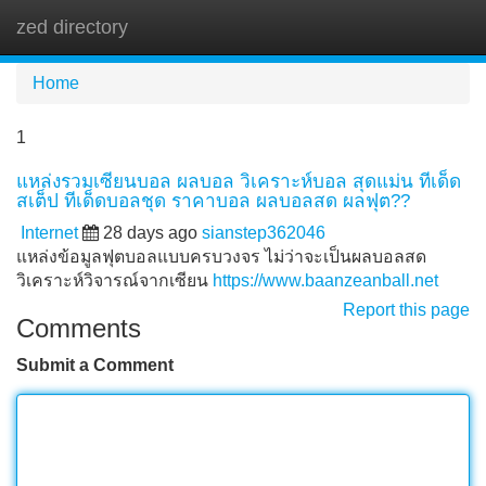
zed directory
Tog
navi
Home
1
แหล่งรวมเซียนบอล ผลบอล วิเคราะห์บอล สุดแม่น ทีเด็ด
สเต็ป ทีเด็ดบอลชุด ราคาบอล ผลบอลสด ผลฟุต??
Internet
28 days ago
sianstep362046
แหล่งข้อมูลฟุตบอลแบบครบวงจร ไม่ว่าจะเป็นผลบอลสด
วิเคราะห์วิจารณ์จากเซียน
https://www.baanzeanball.net
Report this page
Comments
Submit a Comment