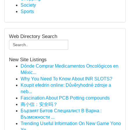
Society
Sports
Web Directory Search
New Site Listings
Dónde Comprar Medicamentos Oncológicos en
Méxic...
Why You Need To Know About INR SLOTS?
Koupit efedrin online: Důvěryhodné zdroje a
neb...
Fascination About PCB Potting compounds
商小信：安全吗？
Бързият Битов Специалист В Варна :
Възможности ...
Trending Useful Information On New Game Yono
Yo...