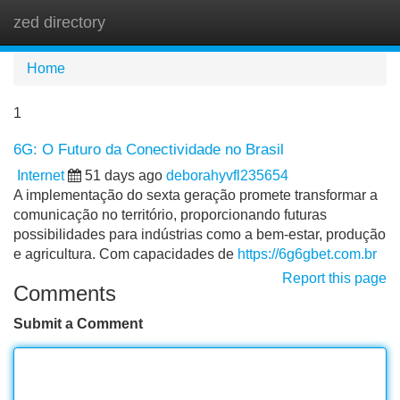
zed directory
Tog
navi
Home
1
6G: O Futuro da Conectividade no Brasil
Internet
51 days ago
deborahyvfl235654
A implementação do sexta geração promete transformar a
comunicação no território, proporcionando futuras
possibilidades para indústrias como a bem-estar, produção
e agricultura. Com capacidades de
https://6g6gbet.com.br
Report this page
Comments
Submit a Comment