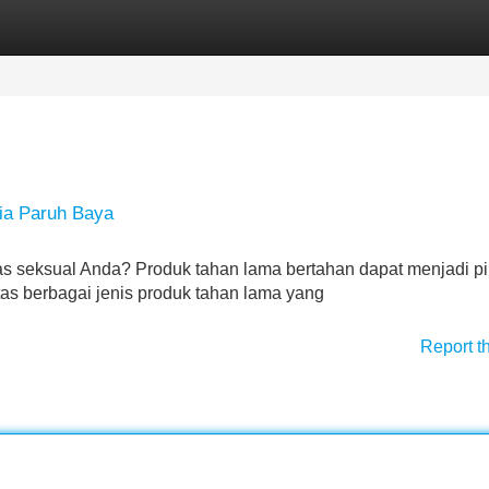
Categories
Register
Login
ria Paruh Baya
as seksual Anda? Produk tahan lama bertahan dapat menjadi pi
ntas berbagai jenis produk tahan lama yang
Report t