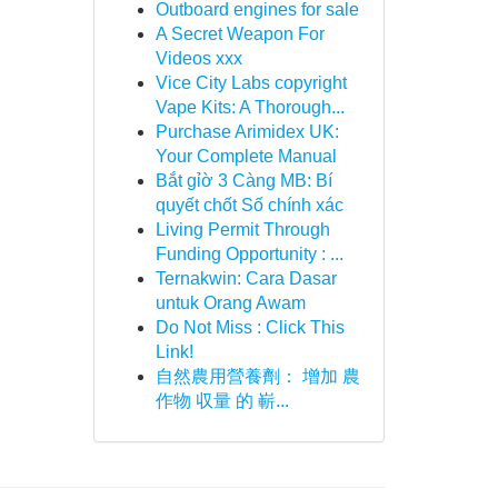
Outboard engines for sale
A Secret Weapon For
Videos xxx
Vice City Labs copyright
Vape Kits: A Thorough...
Purchase Arimidex UK:
Your Complete Manual
Bắt gỉờ 3 Càng MB: Bí
quyết chốt Số chính xác
Living Permit Through
Funding Opportunity : ...
Ternakwin: Cara Dasar
untuk Orang Awam
Do Not Miss : Click This
Link!
自然農用營養劑： 增加 農
作物 収量 的 嶄...