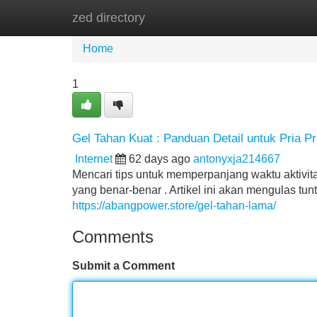
zed directory
Home
New Site Listings
Add Site
Home
1
Gel Tahan Kuat : Panduan Detail untuk Pria P
Internet
62 days ago
antonyxja214667
Mencari tips untuk memperpanjang waktu aktivit
yang benar-benar . Artikel ini akan mengulas tu
https://abangpower.store/gel-tahan-lama/
Comments
Submit a Comment