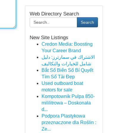
Web Directory Search
Search
New Site Listings
Credon Media: Boosting
Your Career Brand
الاشتراك في سمارترز: دليل
شامل للخيارات والتكاليف
Bắt Số Biên Số Bí Quyết
Tìm Số Tài Đẹp
Used outboard boat
motors for sale
Kompotownik Pulpa 850-
mililitrowa – Doskonała
d...
Podpora Plastykowa
przeznaczone dla Roślin :
Ze...