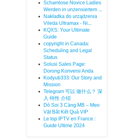
Schamlose Novice Ladies
Werden in unzensiertem ...
Nakładka do urządzenia
Vileda Ultramax - Ni...
KQXS: Your Ultimate
Guide
copyright in Canada:
Scheduling and Legal
Status
Solusi Sales Page:
Dorong Konversi Anda
Kodyub333: Our Story and
Mission
Telegram 可以 做什么？ 深
入 特性 介绍
Dò Soi 3 Càng MB – Mẹo
Vặt Bắt Kết Quả VIP
Le top IPTV en France :
Guide Ultime 2024