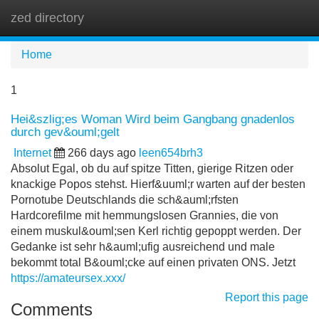
zed directory
Tog
navi
Home
1
Hei&szlig;es Woman Wird beim Gangbang gnadenlos
durch gev&ouml;gelt
Internet
266 days ago
leen654brh3
Absolut Egal, ob du auf spitze Titten, gierige Ritzen oder
knackige Popos stehst. Hierf&uuml;r warten auf der besten
Pornotube Deutschlands die sch&auml;rfsten
Hardcorefilme mit hemmungslosen Grannies, die von
einem muskul&ouml;sen Kerl richtig gepoppt werden. Der
Gedanke ist sehr h&auml;ufig ausreichend und male
bekommt total B&ouml;cke auf einen privaten ONS. Jetzt
https://amateursex.xxx/
Report this page
Comments