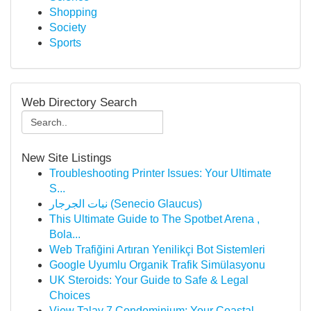
Shopping
Society
Sports
Web Directory Search
New Site Listings
Troubleshooting Printer Issues: Your Ultimate
S...
نبات الجرجار (Senecio Glaucus)
This Ultimate Guide to The Spotbet Arena ,
Bola...
Web Trafiğini Artıran Yenilikçi Bot Sistemleri
Google Uyumlu Organik Trafik Simülasyonu
UK Steroids: Your Guide to Safe & Legal
Choices
View Talay 7 Condominium: Your Coastal