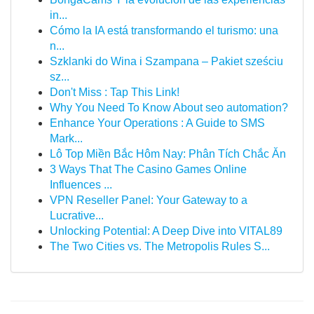
in...
Cómo la IA está transformando el turismo: una
n...
Szklanki do Wina i Szampana – Pakiet sześciu
sz...
Don't Miss : Tap This Link!
Why You Need To Know About seo automation?
Enhance Your Operations : A Guide to SMS
Mark...
Lô Top Miền Bắc Hôm Nay: Phân Tích Chắc Ăn
3 Ways That The Casino Games Online
Influences ...
VPN Reseller Panel: Your Gateway to a
Lucrative...
Unlocking Potential: A Deep Dive into VITAL89
The Two Cities vs. The Metropolis Rules S...