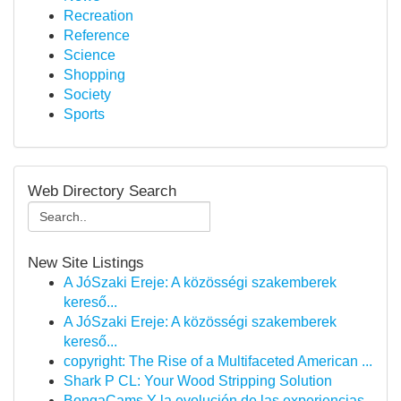
Recreation
Reference
Science
Shopping
Society
Sports
Web Directory Search
New Site Listings
A JóSzaki Ereje: A közösségi szakemberek
kereső...
A JóSzaki Ereje: A közösségi szakemberek
kereső...
copyright: The Rise of a Multifaceted American ...
Shark P CL: Your Wood Stripping Solution
BongaCams Y la evolución de las experiencias