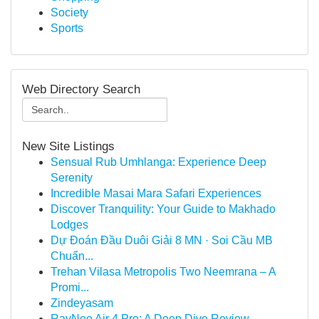
Society
Sports
Web Directory Search
New Site Listings
Sensual Rub Umhlanga: Experience Deep
Serenity
Incredible Masai Mara Safari Experiences
Discover Tranquility: Your Guide to Makhado
Lodges
Dự Đoán Đầu Duôi Giải 8 MN · Soi Cầu MB
Chuẩn...
Trehan Vilasa Metropolis Two Neemrana – A
Promi...
Zindeyasam
RayNeo Air 4 Pro: A Deep Dive Review