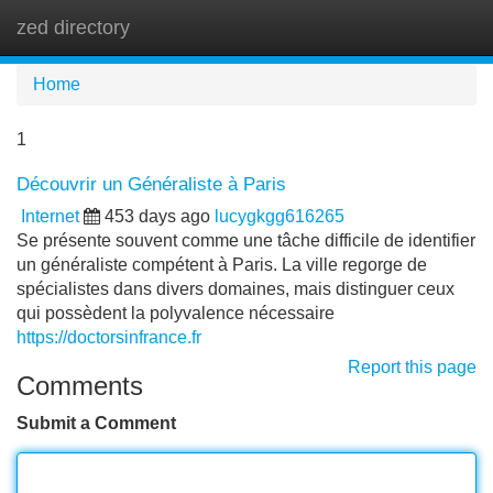
zed directory
Tog
navi
Home
1
Découvrir un Généraliste à Paris
Internet
453 days ago
lucygkgg616265
Se présente souvent comme une tâche difficile de identifier
un généraliste compétent à Paris. La ville regorge de
spécialistes dans divers domaines, mais distinguer ceux
qui possèdent la polyvalence nécessaire
https://doctorsinfrance.fr
Report this page
Comments
Submit a Comment