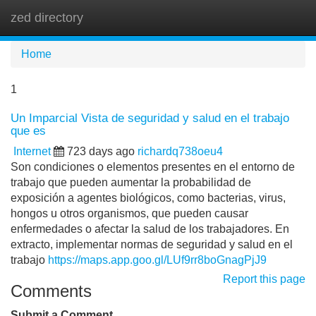
zed directory
Tog
navi
Home
1
Un Imparcial Vista de seguridad y salud en el trabajo
que es
Internet
723 days ago
richardq738oeu4
Son condiciones o elementos presentes en el entorno de
trabajo que pueden aumentar la probabilidad de
exposición a agentes biológicos, como bacterias, virus,
hongos u otros organismos, que pueden causar
enfermedades o afectar la salud de los trabajadores. En
extracto, implementar normas de seguridad y salud en el
trabajo
https://maps.app.goo.gl/LUf9rr8boGnagPjJ9
Report this page
Comments
Submit a Comment